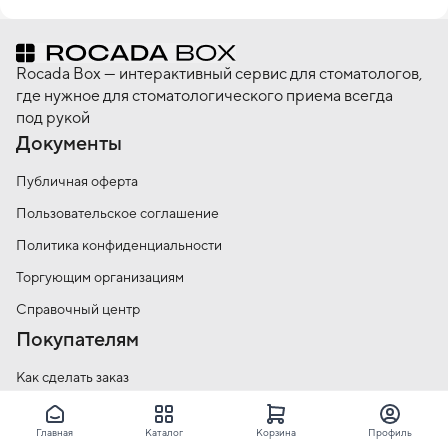
принципом «только лучшие и современные средства по 
доступной цене». У компании в ассортименте полный спектр 
препаратов: антисептики для обработки рук и операционного 
Rocada Box — интерактивный сервис для стоматологов,
поля, средства для дезинфекции поверхностей и изделий 
где нужное для стоматологического приема всегда
под рукой
Документы
Публичная оферта
Пользовательское соглашение
Политика конфиденциальности
Торгующим организациям
Справочный центр
Покупателям
Как сделать заказ
Условия оплаты
Главная
Каталог
Корзина
Профиль
Условия доставки