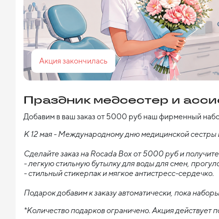
Акция закончилась
Праздник медсестер и ассис
Добавим в ваш заказ от 5000 руб наш фирменный набо
К 12 мая - Международному дню медицинской сестры и
Сделайте заказ на Rocada Box от 5000 руб и получит
- легкую стильную бутылку для воды для смен, прогул
- стильный стикерпак и мягкое антистресс-сердечко.
Подарок добавим к заказу автоматически, пока наборы
*Количество подарков ограничено. Акция действует по