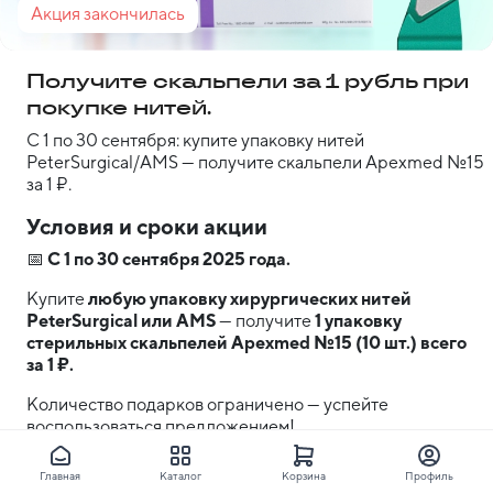
Акция закончилась
Получите скальпели за 1 рубль при
покупке нитей.
С 1 по 30 сентября: купите упаковку нитей
PeterSurgical/AMS — получите скальпели Apexmed №15
за 1 ₽.
Условия и сроки акции
📅 
С 1 по 30 сентября 2025 года.
Купите 
любую упаковку хирургических нитей 
PeterSurgical или AMS
 — получите 
1 упаковку 
стерильных скальпелей Apexmed №15 (10 шт.) всего 
за 1 ₽.
Количество подарков ограничено — успейте 
воспользоваться предложением!
Главная
Каталог
Корзина
Профиль