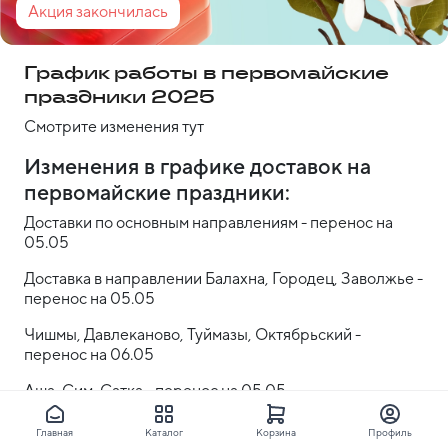
Акция закончилась
График работы в первомайские
праздники 2025
Смотрите изменения тут
Изменения в графике доставок на 
первомайские праздники:
Доставки по основным направлениям - перенос на 
05.05
Доставка в направлении Балахна, Городец, Заволжье - 
перенос на 05.05
Чишмы, Давлеканово, Туймазы, Октябрьский - 
перенос на 06.05
Аша, Сим, Сатка - перенос на 05.05
Солнечногорск - перенос на 05.05
Главная
Каталог
Корзина
Профиль